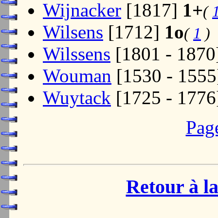
Wijnacker
[1817]
1+
(
Wilsens
[1712]
1o
(
1
)
Wilssens
[1801 - 1870
Wouman
[1530 - 155
Wuytack
[1725 - 177
Pag
Retour à la