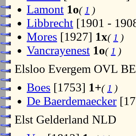
Lamont
1o
(
1
)
Libbrecht
[1901 - 190
Mores
[1927]
1x
(
1
)
Vancrayenest
1o
(
1
)
Elsloo Evergem OVL B
Boes
[1753]
1+
(
1
)
De Baerdemaecker
[17
Elst Gelderland NLD