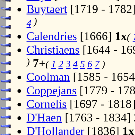
Buytaert
[1719 - 1782
)
4
Calendries
[1666]
1x
(
Christiaens
[1644 - 16
)
7+
(
1
2
3
4
5
6
7
)
Coolman
[1585 - 165
Coppejans
[1779 - 17
Cornelis
[1697 - 1818
D'Haen
[1763 - 1834]
D'Hollander
[1836]
1x