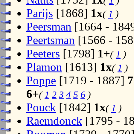
(
1
)
Parijs
[1868]
1x
(
1
)
Peersman
[1664 - 184
Peertsman
[1566 - 15
Peeters
[1798]
1+
(
1
)
Plamon
[1613]
1x
(
1
)
Poppe
[1719 - 1887]
7
6+
(
1
2
3
4
5
6
)
Pouck
[1842]
1x
(
1
)
Raemdonck
[1795 - 1