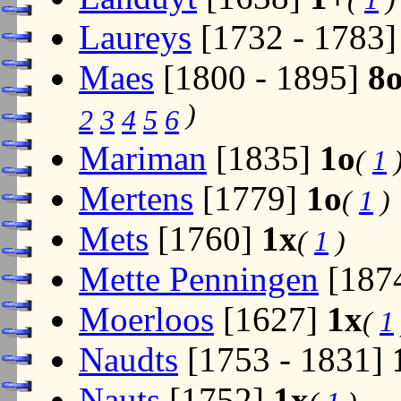
Laureys
[1732 - 1783
Maes
[1800 - 1895]
8
)
2
3
4
5
6
Mariman
[1835]
1o
(
1
Mertens
[1779]
1o
(
1
)
Mets
[1760]
1x
(
1
)
Mette Penningen
[187
Moerloos
[1627]
1x
(
1
Naudts
[1753 - 1831]
Nauts
[1752]
1x