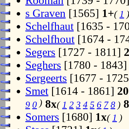
Rooman
[1739 - 1770
s Graven
[1565]
1+
(
1
Schelfhaut
[1635 - 17
Schelfhout
[1674 - 17
Segers
[1727 - 1811]
Seghers
[1780 - 1843
Sergeerts
[1677 - 172
Smet
[1614 - 1861]
20
)
8x
9
0
(
1
2
3
4
5
6
7
8
)
Somers
[1680]
1x
(
1
)