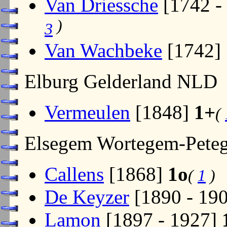
Van Driessche
[1742 -
)
3
Van Wachbeke
[1742]
Elburg Gelderland NLD
Vermeulen
[1848]
1+
(
Elsegem Wortegem-Pet
Callens
[1868]
1o
(
1
)
De Keyzer
[1890 - 19
Lamon
[1897 - 1927]