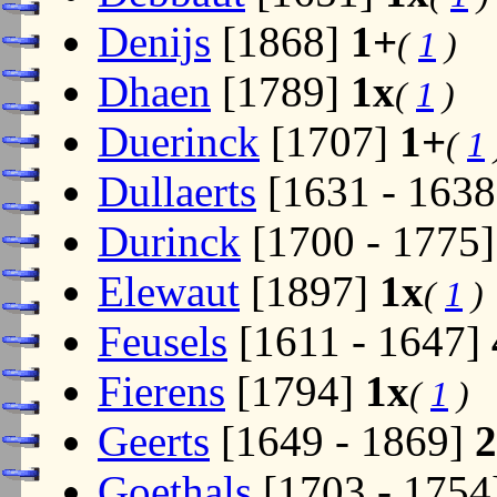
Denijs
[1868]
1+
(
1
)
Dhaen
[1789]
1x
(
1
)
Duerinck
[1707]
1+
(
1
Dullaerts
[1631 - 163
Durinck
[1700 - 1775
Elewaut
[1897]
1x
(
1
)
Feusels
[1611 - 1647]
Fierens
[1794]
1x
(
1
)
Geerts
[1649 - 1869]
2
Goethals
[1703 - 1754