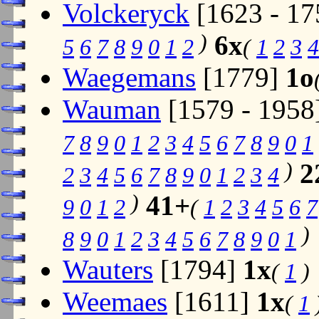
Volckeryck
[1623 - 1
)
6x
5
6
7
8
9
0
1
2
(
1
2
3
4
Waegemans
[1779]
1o
Wauman
[1579 - 1958
7
8
9
0
1
2
3
4
5
6
7
8
9
0
1
)
2
2
3
4
5
6
7
8
9
0
1
2
3
4
)
41+
9
0
1
2
(
1
2
3
4
5
6
7
)
8
9
0
1
2
3
4
5
6
7
8
9
0
1
Wauters
[1794]
1x
(
1
)
Weemaes
[1611]
1x
(
1