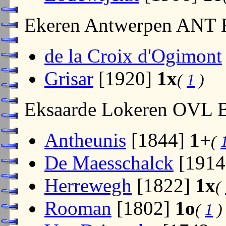
Ekeren Antwerpen ANT
de la Croix d'Ogimont
Grisar
[1920]
1x
(
1
)
Eksaarde Lokeren OVL 
Antheunis
[1844]
1+
(
De Maesschalck
[191
Herrewegh
[1822]
1x
(
Rooman
[1802]
1o
(
1
)