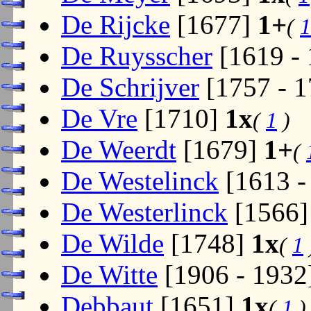
De Rijcke
[1677]
1+
(
1
De Ruysscher
[1619 -
De Schrijver
[1757 - 
De Vre
[1710]
1x
(
1
)
De Weerdt
[1679]
1+
(
De Westelinck
[1613 -
De Westerlinck
[1566
De Wilde
[1748]
1x
(
1
De Witte
[1906 - 1932
Debbaut
[1651]
1x
(
1
)