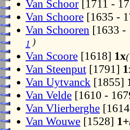
Van Schoor
[1711 - 1
Van Schoore
[1635 - 
Van Schooren
[1633 -
)
1
Van Scoore
[1618]
1x
Van Steenput
[1791]
1
Van Uytvanck
[1855]
Van Velde
[1610 - 16
Van Vlierberghe
[1614
Van Wouwe
[1528]
1+