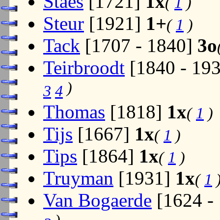
Staes
[1721]
1x
(
1
)
Steur
[1921]
1+
(
1
)
Tack
[1707 - 1840]
3o
Teirbroodt
[1840 - 19
)
3
4
Thomas
[1818]
1x
(
1
)
Tijs
[1667]
1x
(
1
)
Tips
[1864]
1x
(
1
)
Truyman
[1931]
1x
(
1
Van Bogaerde
[1624 -