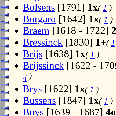
Bolsens
[1791]
1x
(
1
)
Borgaro
[1642]
1x
(
1
)
Braem
[1618 - 1722]
Bressinck
[1830]
1+
(
1
Brijs
[1638]
1x
(
1
)
Brijssinck
[1622 - 17
)
4
Brys
[1622]
1x
(
1
)
Bussens
[1847]
1x
(
1
)
Buys
[1639 - 1687]
4o