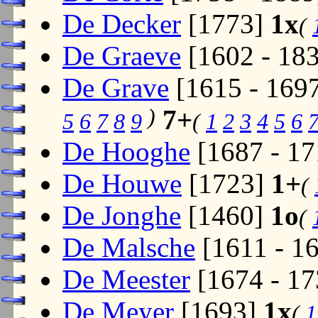
De Decker
[1773]
1x
(
De Graeve
[1602 - 18
De Grave
[1615 - 169
)
7+
5
6
7
8
9
(
1
2
3
4
5
6
De Hooghe
[1687 - 1
De Houwe
[1723]
1+
(
De Jonghe
[1460]
1o
(
De Malsche
[1611 - 1
De Meester
[1674 - 1
De Meyer
[1693]
1x
(
1