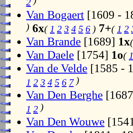
)
2
Van Bogaert
[1609 - 
)
6x
7+
(
1
2
3
4
5
6
)
(
1
2
Van Brande
[1689]
1x
Van Daele
[1754]
1o
(
Van de Velde
[1585 - 
)
1
2
3
4
5
6
7
Van Den Berghe
[1687
)
1
2
Van Den Wouwe
[154