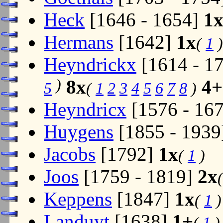
Heck
[1646 - 1654]
1
Hermans
[1642]
1x
(
1
)
Heyndrickx
[1614 - 1
)
8x
4+
5
(
1
2
3
4
5
6
7
8
)
Heyndricx
[1576 - 16
Huygens
[1855 - 193
Jacobs
[1792]
1x
(
1
)
Joos
[1759 - 1819]
2x
Keppens
[1847]
1x
(
1
)
Landuyt
[1638]
1+
(
1
)