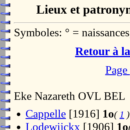
Lieux et patrony
Symboles: ° = naissances
Retour à la
Page 
Eke Nazareth OVL BEL
Cappelle
[1916]
1o
(
1
)
Lodewijckx
[1906]
1o