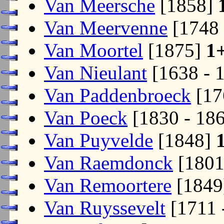
Van Meersche
[1858]
Van Meervenne
[1748 
Van Moortel
[1875]
1
Van Nieulant
[1638 - 
Van Paddenbroeck
[17
Van Poeck
[1830 - 18
Van Puyvelde
[1848]
Van Raemdonck
[180
Van Remoortere
[1849
Van Ruyssevelt
[1711 