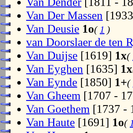
Van Dender
[1811 - 1
Van Der Massen
[193
Van Deusie
1o
(
1
)
van Doorslaer de ten 
Van Duijse
[1619]
1x
(
Van Eyghen
[1635]
1x
Van Eynde
[1850]
1+
(
Van Gheem
[1707 - 1
Van Goethem
[1737 -
Van Haute
[1691]
1o
(