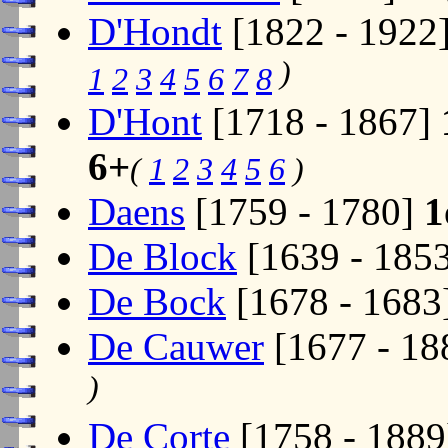
D'Hondt
[1822 - 1922
)
1
2
3
4
5
6
7
8
D'Hont
[1718 - 1867]
6+
(
1
2
3
4
5
6
)
Daens
[1759 - 1780]
1
De Block
[1639 - 185
De Bock
[1678 - 1683
De Cauwer
[1677 - 18
)
De Corte
[1758 - 188