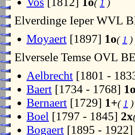
Vos
[1812]
1o
(
1
)
Elverdinge Ieper WVL 
Moyaert
[1897]
1o
(
1
)
Elversele Temse OVL B
Aelbrecht
[1801 - 183
Baert
[1734 - 1768]
1
Bernaert
[1729]
1+
(
1
)
Boel
[1797 - 1845]
2x
Bogaert
[1895 - 1922