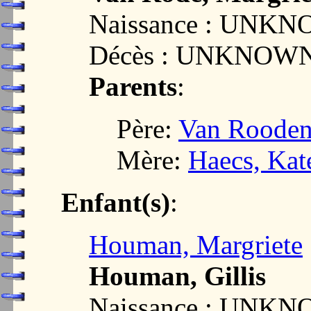
Naissance : UNK
Décès : UNKNOW
Parents
:
Père:
Van Rooden
Mère:
Haecs, Kate
Enfant(s)
:
Houman, Margriete
Houman, Gillis
Naissance : UNK