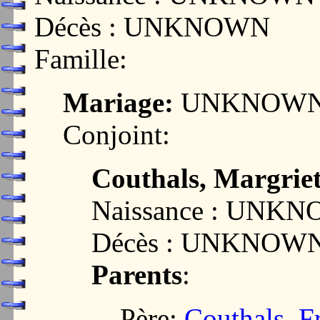
Décès : UNKNOWN
Famille:
Mariage:
UNKNOW
Conjoint:
Couthals, Margrie
Naissance : UNK
Décès : UNKNOW
Parents
:
Père:
Couthals, F