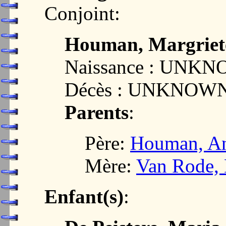
Conjoint:
Houman, Margriet
Naissance : UNK
Décès : UNKNOW
Parents
:
Père:
Houman, An
Mère:
Van Rode, 
Enfant(s)
: