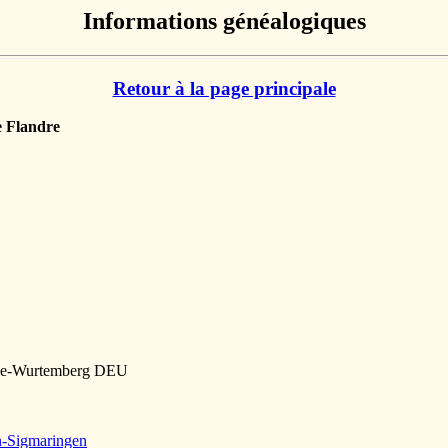
Informations généalogiques
Retour à la page principale
e Flandre
ade-Wurtemberg DEU
n-Sigmaringen