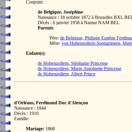
Conjoint:
de Belgique, Joséphine
Naissance : 18 octobre 1872 à Bruxelles BXL BE
Décès : 6 janvier 1958 à Namur NAM BEL
Parents
:
Père:
de Belgique, Philippe Eugène Ferdin
Mère:
von Hohenzollern-Sigmaringen, Mari
Enfant(s)
:
de Hohenzollern, Stéphanie Princesse
de Hohenzollern, Marie-Antoinette Princesse
de Hohenzollern, Albert Prince
d'Orléans, Ferdinand Duc d'Alençon
Naissance : 1844
Décès : 1910
Famille:
Mariage:
1868