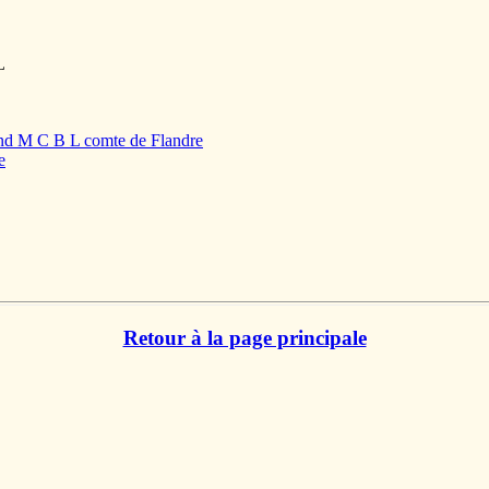
L
and M C B L comte de Flandre
e
Retour à la page principale