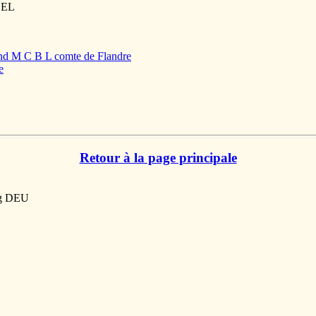
BEL
and M C B L comte de Flandre
e
Retour à la page principale
rg DEU